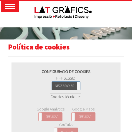
Política de cookies
CONFIGURACIÓ DE COOKIES
PHPSESSID
NECESSÀRIES
REFUSAR
Cookies tècniques
Google Analytics
Google Maps
ACCEPTAR
REFUSAR
ACCEPTAR
REFUSAR
YouTube
ACCEPTAR
REFUSAR