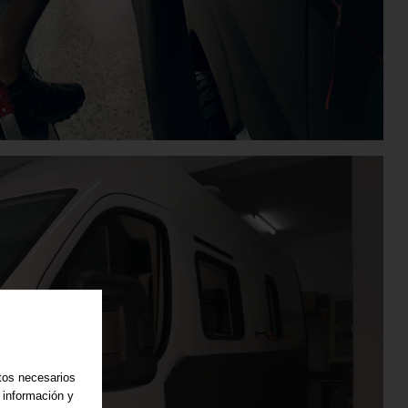
atos necesarios
 información y