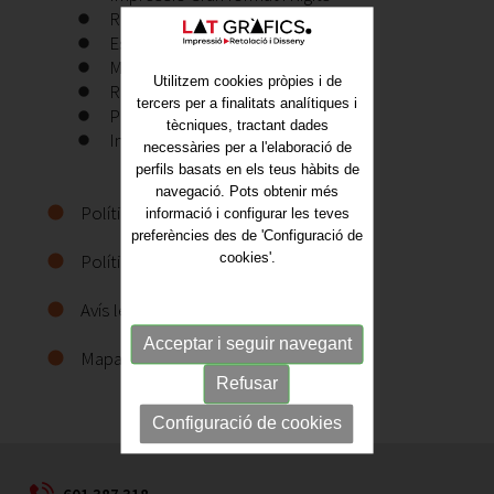
Rotulació de vehícles
Estampació tèxtil i Roba laboral
Merchandasing i Objecte publicitari
Utilitzem cookies pròpies i de
Rètols i lletres corpòries
tercers per a finalitats analítiques i
Projectes globals
tècniques, tractant dades
Instal·lació i Muntatge
necessàries per a l'elaboració de
perfils basats en els teus hàbits de
navegació. Pots obtenir més
Política de privacitat
informació i configurar les teves
preferències des de 'Configuració de
Política de cookies
cookies'.
Avís legal
Acceptar i seguir navegant
Mapa web
Refusar
Configuració de cookies