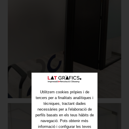
Utilitzem cookies pròpies i de
tercers per a finalitats analítiques i
tècniques, tractant dades
necessàries per a l'elaboració de
perfils basats en els teus hàbits de
navegació. Pots obtenir més
informació i configurar les teves